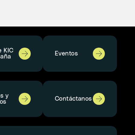
e KIC
Eventos
paña
as y
Contáctanos
los