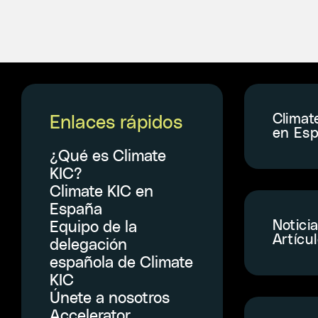
Climat
Enlaces rápidos
en Es
¿Qué es Climate
KIC?
Climate KIC en
España
Notici
Equipo de la
Artícu
delegación
española de Climate
KIC
Únete a nosotros
Accelerator