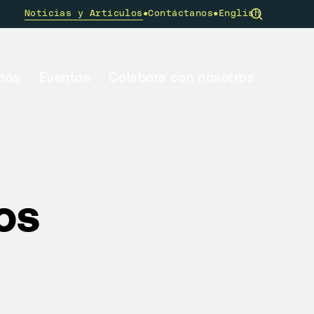
•
•
Noticias y Artículos
Contáctanos
English
mos
Eventos
Colabora con nosotros
los