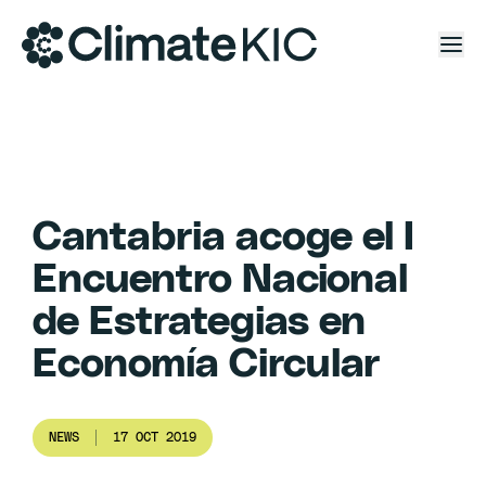
Skip to content
Cantabria acoge el I
Encuentro Nacional
de Estrategias en
Economía Circular
NEWS
17 OCT 2019